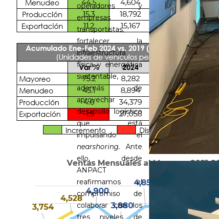
operadores y
empresas
transportistas;
fortalecer la
infraestructura
física y energética
sustentable,
además de
aprovechar
desarrollo logístico
que está
impulsando el
nearshoring.
Ante
ello, desde
ANPACT
reafirmamos el
compromiso de
colaborar con los
tres niveles de