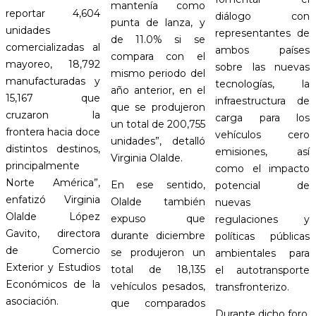
mantenía como
reportar 4,604
diálogo con
punta de lanza, y
unidades
representantes de
de 11.0% si se
comercializadas al
ambos países
compara con el
mayoreo, 18,792
sobre las nuevas
mismo periodo del
manufacturadas y
tecnologías, la
año anterior, en el
15,167 que
infraestructura de
que se produjeron
cruzaron la
carga para los
un total de 200,755
frontera hacia doce
vehículos cero
unidades”, detalló
distintos destinos,
emisiones, así
Virginia Olalde.
principalmente
como el impacto
Norte América”,
En ese sentido,
potencial de
enfatizó Virginia
Olalde también
nuevas
Olalde López
expuso que
regulaciones y
Gavito, directora
durante diciembre
políticas públicas
de Comercio
se produjeron un
ambientales para
Exterior y Estudios
total de 18,135
el autotransporte
Económicos de la
vehículos pesados,
transfronterizo.
asociación.
que comparados
Durante dicho foro,