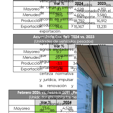
vehículos pesados
incluidos los
de carga y pasaje
relacionados con el
de México con
transporte cero
records en ventas,
emisiones.
producción y
exportación.
Vemos 2024 con
optimismo con
signos alentadores
que requieren
seguir
fortaleciendo la
certeza normativa
y jurídica, impulsar
la renovación y
modernización de
flota; avanzar en la
profesionalización
de las y los