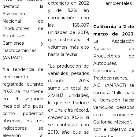
extranjero en 2022
ambientales.
destacó la
y de 5.2% en
Asociación
comparación con
Nacional de
las 168,687
California a
2
de
Productores de
unidades de 2019,
marzo de 2023
.
Autobuses,
que ostentaba el
La Asociación
Camiones y
volumen más alto
Nacional de
Tractocamiones
hasta la fecha.
Productores de
(ANPACT)
Autobuses,
“La producción de
“La tendencia de
Camiones y
vehículos pesados
crecimiento
Tractocamiones,
durante 2023
registrada durante
A.C. (ANPACT) se
sumó un total de
2023 se mantiene
sumó al “Taller para
222,813 unidades,
en el segundo
la transición hacia
lo que se traduce
mes del año, pues
vehículos pesados
en una cifra récord,
como podemos
cero emisiones
creciendo 10.2% si
observar, los tres
California-México”,
se contrasta con
indicadores se
con el objetivo de
2019, año que se
elevaron al
fomentar el