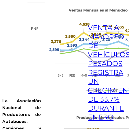
VENTA AL
MAYOREO
DE
VEHÍCULO
PESADOS
REGISTRA
UN
CRECIMIE
DE 33.7%
La Asociación
DURANTE
Nacional de
Productores de
ENERO
Autobuses,
Camiones y