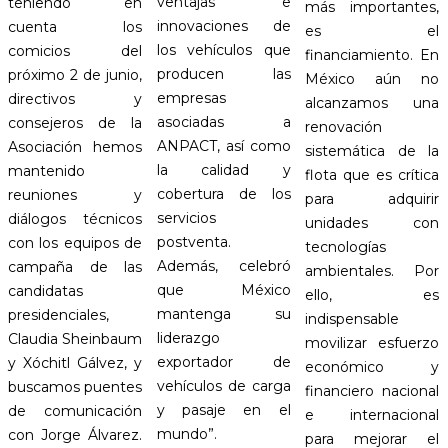
ventajas e
teniendo en
más importantes,
innovaciones de
cuenta los
es el
los vehículos que
comicios del
financiamiento. En
producen las
próximo 2 de junio,
México aún no
empresas
directivos y
alcanzamos una
asociadas a
consejeros de la
renovación
ANPACT, así como
Asociación hemos
sistemática de la
la calidad y
mantenido
flota que es crítica
cobertura de los
reuniones y
para adquirir
servicios
diálogos técnicos
unidades con
postventa.
con los equipos de
tecnologías
Además, celebró
campaña de las
ambientales. Por
que México
candidatas
ello, es
mantenga su
presidenciales,
indispensable
liderazgo
Claudia Sheinbaum
movilizar esfuerzo
exportador de
y Xóchitl Gálvez, y
económico y
vehículos de carga
buscamos puentes
financiero nacional
y pasaje en el
de comunicación
e internacional
mundo”.
con Jorge Álvarez.
para mejorar el