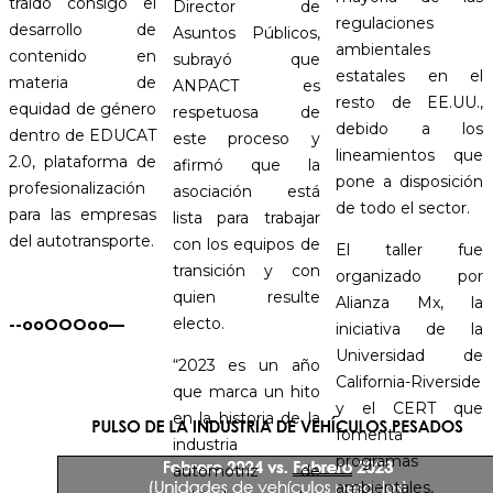
traído consigo el
Director de
regulaciones
desarrollo de
Asuntos Públicos,
ambientales
contenido en
subrayó que
estatales en el
materia de
ANPACT es
resto de EE.UU.,
equidad de género
respetuosa de
debido a los
dentro de EDUCAT
este proceso y
lineamientos que
2.0, plataforma de
afirmó que la
pone a disposición
profesionalización
asociación está
de todo el sector.
para las empresas
lista para trabajar
del autotransporte.
con los equipos de
El taller fue
transición y con
organizado por
quien resulte
Alianza Mx, la
electo.
--ooOOOoo—
iniciativa de la
Universidad de
“2023 es un año
California-Riverside
que marca un hito
y el CERT que
en la historia de la
fomenta
industria
programas
automotriz de
ambientales,