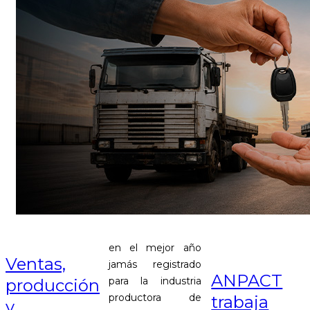
en el mejor año
Ventas,
jamás registrado
ANPACT
para la industria
producción
productora de
trabaja
y