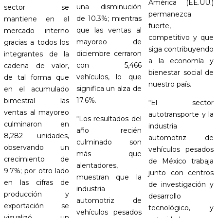
América (EE.UU.)
una disminución
sector se
permanezca
de 10.3%; mientras
mantiene en el
fuerte,
que las ventas al
mercado interno
competitivo y que
mayoreo de
gracias a todos los
siga contribuyendo
diciembre cerraron
integrantes de la
a la economía y
con 5,466
cadena de valor,
bienestar social de
vehículos, lo que
de tal forma que
nuestro país.
significa un alza de
en el acumulado
17.6%.
bimestral las
“El sector
ventas al mayoreo
autotransporte y la
“Los resultados del
culminaron en
industria
año recién
8,282 unidades,
automotriz de
culminado son
observando un
vehículos pesados
más que
crecimiento de
de México trabaja
alentadores,
9.7%; por otro lado
junto con centros
muestran que la
en las cifras de
de investigación y
industria
producción y
desarrollo
automotriz de
exportación se
tecnológico, y
vehículos pesados
visualizó un