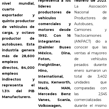
febrero de 2023
.
representa a los
nivel mundial,
La Asociación
líderes
cuarto
Nacional de
productores de
exportador y
Productores de
vehículos
quinto productor
Autobuses,
comerciales y
de vehículos de
Camiones y
motores desde
carga, y octavo
Tractocamiones
1992. Con 16
productor de
(ANPACT) dio a
integrantes
autobuses. Esta
conocer que las
(Daimler Buses
industria genera
ventas al mayoreo
México, Dina,
más de 28,600
de vehículos
Foton,
empleos
pesados durante
Freightliner,
directos, 84,000
enero sumaron un
Hino,
empleos
total de 3,402
International,
indirectos y
unidades que
Isuzu, Kenworth,
representa el
comparadas con
Mack, MAN,
1.3% del PIB
las 2,545
Mercedes Benz
Manufacturero.
comercializadas
Vanes, Scania,
durante el mismo
Volkswagen,