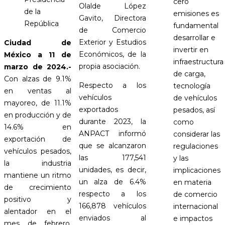
cero
Olalde López
de la
emisiones es
Gavito, Directora
República
fundamental
de Comercio
desarrollar e
Exterior y Estudios
Ciudad de
invertir en
Económicos, de la
México a 11 de
infraestructura
propia asociación.
marzo de 2024.-
de carga,
Con alzas de 9.1%
Respecto a los
tecnología
en ventas al
vehículos
de vehículos
mayoreo, de 11.1%
exportados
pesados, así
en producción y de
durante 2023, la
como
14.6% en
ANPACT informó
considerar las
exportación de
que se alcanzaron
regulaciones
vehículos pesados,
las 177,541
y las
la industria
unidades, es decir,
implicaciones
mantiene un ritmo
un alza de 6.4%
en materia
de crecimiento
respecto a los
de comercio
positivo y
166,878 vehículos
internacional
alentador en el
enviados al
e impactos
mes de febrero,