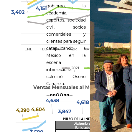
gobierno, la
academia,
expertos, sociedad
civil, socios
comerciales y
clientes para seguir
catapultando a
México en la
escena
internacional”,
culminó Osorio
Carranza.
--ooOOoo--