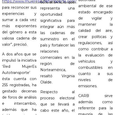
https://www.mujeresautotransporte.com/
60% al 64%, lo que
ambiental de ese
para reconocer sus
representa una
estado encargado
experiencias y
oportunidad
de vigilar y
sumar a cada vez
significativa para
mantener la
más exponentes
integrar aún más
calidad del aire,
del género a esta
las cadenas de
crear políticas y
valiosa cadena de
suministro en el
regulaciones, así
valor”, precisó.
país y fortalecer las
como contribuir a
relaciones
A dos años que se
la evaluación de
comerciales en la
impulsó la iniciativa
vehículos y
región de
‘Red MujerEs
combustibles en
Norteamérica,
Autotransporte’
cuanto a sus
resaltó Virginia
ésta cuenta con
niveles de
Olalde.
255 registradas, ha
emisiones.
gestado decenas
Respecto al
CARB sirve
de foros de análisis
proceso electoral
además como
e intercambio,
que se llevará a
referente para la
además que ha
cabo este año, el
mayoría de las