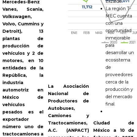
Elizalde
Mercedes-Benz
La región T-
Vanes, Scania,
MEC cuenta
Volkswagen,
con una
Volvo, Cummins y
oportunidad
Detroit), 13
inmejorable
plantas de
para
producción de
desarrollar un
vehículos y 2 de
ecosistema
motores, en 10
de
entidades de la
proveedores
República, la
cerca de la
industria
La Asociación
producción y
automotriz en
Nacional de
del mercado
México de
Productores de
final.
vehículos
Autobuses,
pesados es el
Camiones y
exportador
Ciudad de
Tractocamiones,
número uno de
México a 10 de
A.C. (ANPACT)
tractocamiones a