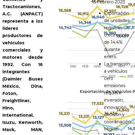
15 Febrero 2023
Tractocamiones,
Exportación
A.C. (ANPACT)
de unidades
representa a los
registran un
líderes
crecimiento
productores de
de 14.4%
vehículos
durante
comerciales y
enero.
motores desde
La transición
1992. Con 16
a vehículos
integrantes
cero
(Daimler Buses
emisiones
México, Dina,
requiere
Foton,
inversión,
Freightliner,
innovación,
Hino,
decisión y
International,
coordinación:
Isuzu, Kenworth,
Miguel
Mack, MAN,