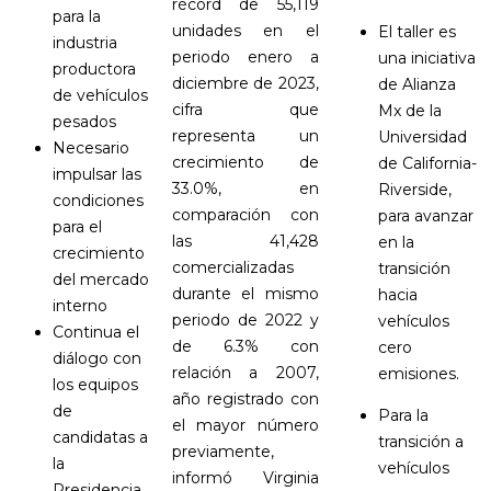
récord de 55,119
para la
unidades en el
El taller es
industria
periodo enero a
una iniciativa
productora
diciembre de 2023,
de Alianza
de vehículos
cifra que
Mx de la
pesados
representa un
Universidad
Necesario
crecimiento de
de California-
impulsar las
33.0%, en
Riverside,
condiciones
comparación con
para avanzar
para el
las 41,428
en la
crecimiento
comercializadas
transición
del mercado
durante el mismo
hacia
interno
periodo de 2022 y
vehículos
Continua el
de 6.3% con
cero
diálogo con
relación a 2007,
emisiones.
los equipos
año registrado con
de
Para la
el mayor número
candidatas a
transición a
previamente,
la
vehículos
informó Virginia
Presidencia