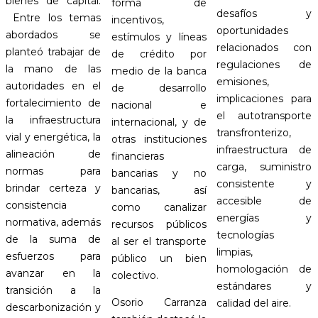
bienes de capital.
forma de
desafíos y
Entre los temas
incentivos,
oportunidades
abordados se
estímulos y líneas
relacionados con
planteó trabajar de
de crédito por
regulaciones de
la mano de las
medio de la banca
emisiones,
autoridades en el
de desarrollo
implicaciones para
fortalecimiento de
nacional e
el autotransporte
la infraestructura
internacional, y de
transfronterizo,
vial y energética, la
otras instituciones
infraestructura de
alineación de
financieras
carga, suministro
normas para
bancarias y no
consistente y
brindar certeza y
bancarias, así
accesible de
consistencia
como canalizar
energías y
normativa, además
recursos públicos
tecnologías
de la suma de
al ser el transporte
limpias,
esfuerzos para
público un bien
homologación de
avanzar en la
colectivo.
estándares y
transición a la
Osorio Carranza
calidad del aire.
descarbonización y