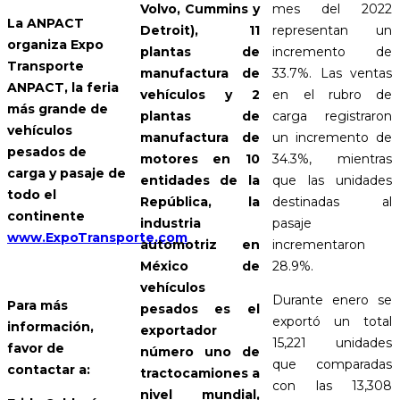
mes del 2022
Volvo, Cummins y
La ANPACT
representan un
Detroit), 11
organiza Expo
incremento de
plantas de
Transporte
33.7%. Las ventas
manufactura de
ANPACT, la feria
en el rubro de
vehículos y 2
más grande de
carga registraron
plantas de
vehículos
un incremento de
manufactura de
pesados de
34.3%, mientras
motores en 10
carga y pasaje de
que las unidades
entidades de la
todo el
destinadas al
República, la
continente
pasaje
industria
www.ExpoTransporte.com
incrementaron
automotriz en
28.9%.
México de
vehículos
Durante enero se
Para más
pesados es el
exportó un total
información,
exportador
15,221 unidades
favor de
número uno de
que comparadas
contactar a:
tractocamiones a
con las 13,308
nivel mundial,