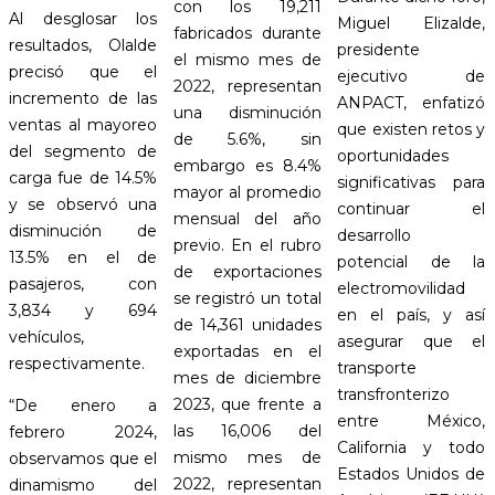
con los 19,211
Al desglosar los
Miguel Elizalde,
fabricados durante
resultados, Olalde
presidente
el mismo mes de
precisó que el
ejecutivo de
2022, representan
incremento de las
ANPACT, enfatizó
una disminución
ventas al mayoreo
que existen retos y
de 5.6%, sin
del segmento de
oportunidades
embargo es 8.4%
carga fue de 14.5%
significativas para
mayor al promedio
y se observó una
continuar el
mensual del año
disminución de
desarrollo
previo. En el rubro
13.5% en el de
potencial de la
de exportaciones
pasajeros, con
electromovilidad
se registró un total
3,834 y 694
en el país, y así
de 14,361 unidades
vehículos,
asegurar que el
exportadas en el
respectivamente.
transporte
mes de diciembre
transfronterizo
2023, que frente a
“De enero a
entre México,
las 16,006 del
febrero 2024,
California y todo
mismo mes de
observamos que el
Estados Unidos de
2022, representan
dinamismo del