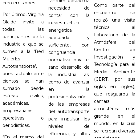
también destacó la
cero emisiones.
Como parte del
necesidad de
encuentro, se
Por último, Virginia
contar con la
realizó una visita
Olalde invitó a
infraestructura
técnica al
todas las
energética
Laboratorio de la
participantes de la
adecuada y
Atmósfera del
industria a que se
suficiente, con
Centro de
sumen a la ‘Red
congruencia
Investigación y
MujerEs
normativa para el
Tecnología para el
Autotransporte’,
sano desarrollo de
Medio Ambiente
pues actualmente
la industria, así
(CERT, por sus
cientos se han
como de avanzar
siglas en inglés),
sumado desde
en la
que resguarda la
esferas civiles,
profesionalización
cámara
académicas,
de las empresas
atmosférica más
empresariales,
del autotransporte
grande en el
operativas o
para impulsar los
mundo, en la cual
periodísticas.
niveles de
se recrean diversas
eficiencia, y altos
“En el marco del