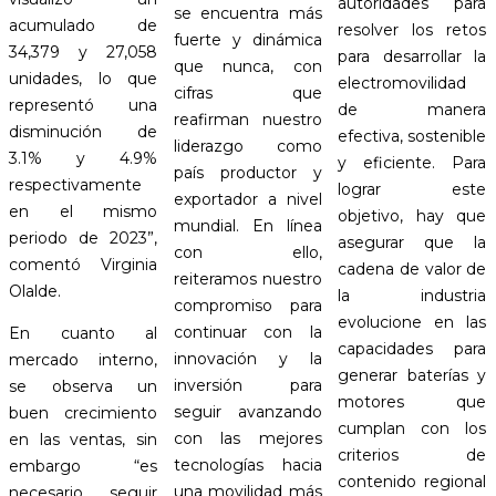
autoridades para
se encuentra más
acumulado de
resolver los retos
fuerte y dinámica
34,379 y 27,058
para desarrollar la
que nunca, con
unidades, lo que
electromovilidad
cifras que
representó una
de manera
reafirman nuestro
disminución de
efectiva, sostenible
liderazgo como
3.1% y 4.9%
y eficiente. Para
país productor y
respectivamente
lograr este
exportador a nivel
en el mismo
objetivo, hay que
mundial. En línea
periodo de 2023”,
asegurar que la
con ello,
comentó Virginia
cadena de valor de
reiteramos nuestro
Olalde.
la industria
compromiso para
evolucione en las
continuar con la
En cuanto al
capacidades para
innovación y la
mercado interno,
generar baterías y
inversión para
se observa un
motores que
seguir avanzando
buen crecimiento
cumplan con los
con las mejores
en las ventas, sin
criterios de
tecnologías hacia
embargo “es
contenido regional
una movilidad más
necesario seguir