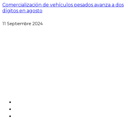
Comercialización de vehículos pesados avanza a dos
dígitos en agosto
11 Septiembre 2024
Paseo de las Palmas #1650
Lomas de Chapultepec
Miguel Hidalgo, CP 11000
CDMX, México
Aviso de Privacidad
Estatutos
Contactanos