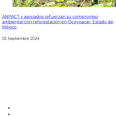
ANPACT y asociados refuerzan su compromiso
ambiental con reforestación en Ocoyoacac, Estado de
México
02 Septiembre 2024
Paseo de las Palmas #1650
Lomas de Chapultepec
Miguel Hidalgo, CP 11000
CDMX, México
Aviso de Privacidad
Estatutos