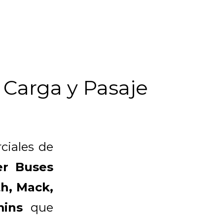
 Carga y Pasaje
ciales de
er Buses
th, Mack,
mins
que