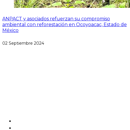
ANPACT y asociados refuerzan su compromiso
ambiental con reforestación en Ocoyoacac, Estado de
México
02 Septiembre 2024
Paseo de las Palmas #1650
Lomas de Chapultepec
Miguel Hidalgo, CP 11000
CDMX, México
Aviso de Privacidad
Estatutos